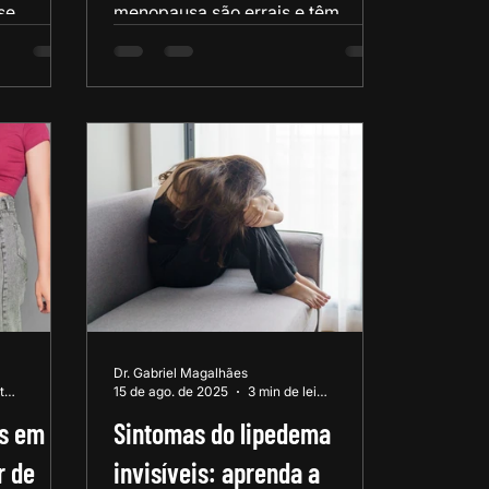
se,
menopausa são errais e têm
renda a
tratamento. Descubra quais são
tam seu
eles e como tratá-los.
mpleto!
Dr. Gabriel Magalhães
6 min de leitura
15 de ago. de 2025
3 min de leitura
s em 2
Sintomas do lipedema
r de
invisíveis: aprenda a