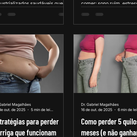
dustrializados saudáveis que
comer: sono ruim, estres
dem e devem fazer parte do
sedentarismo e mais. Ap
u tratamento para emagrecer e
mudar hábitos que sabo
 sua rotina alimentar! Descubra
emagrecimento. Guia co
is são eles.
 Gabriel Magalhães
Dr. Gabriel Magalhães
de out. de 2025
5 min de leitura
16 de out. de 2025
tratégias para perder
Como perder 5 quilo
rriga que funcionam
meses (e não ganha