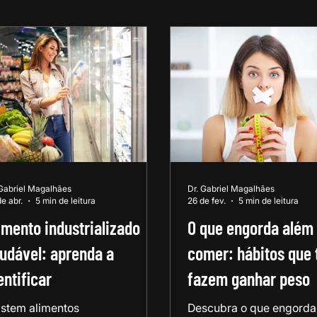
 Gabriel Magalhães
Dr. Gabriel Magalhães
e abr.
5 min de leitura
26 de fev.
5 min de leitura
imento industrializado
O que engorda além
udável: aprenda a
comer: hábitos que 
entificar
fazem ganhar peso
istem alimentos
Descubra o que engorda