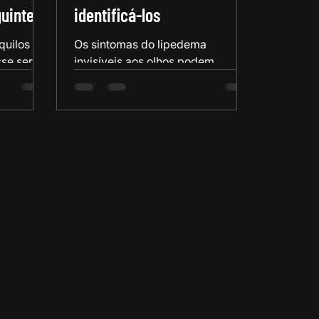
uinte)
identificá-los
quilos em
Os sintomas do lipedema
se ser
invisíveis aos olhos podem
impactar muito a vida das
e artigo.
mulheres. Será que você sofre
com eles?