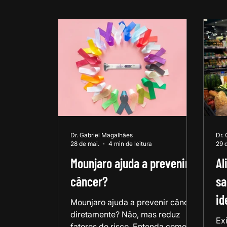
Dr. Gabriel Magalhães
Dr.
28 de mai.
4 min de leitura
29 d
Mounjaro ajuda a prevenir
Al
câncer?
sa
id
Mounjaro ajuda a prevenir câncer
diretamente? Não, mas reduz
Ex
fatores de risco. Entenda como a