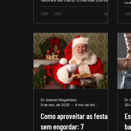
in
perda de peso e controle
po
metabólico diminuem chances de
se
tumores.
da
qua
Dr. Gabriel Magalhães
Dr.
9 de dez. de 2025
4 min de leitura
30 
Como aproveitar as festas
Es
sem engordar: 7
ba