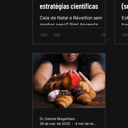
estratégias científicas
(s
me
Ceia de Natal e Réveillon sem
Es
ganhar peso? Sim! Aprenda
ba
estratégias validadas pela ciência
ce
para aproveitar as festas
qu
mantendo sua forma.
Co
Dr. Gabriel Magalhães
28 de mai. de 2025
4 min de leitura