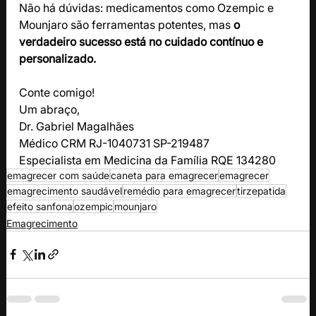
Não há dúvidas: medicamentos como Ozempic e 
Mounjaro são ferramentas potentes, mas 
o 
verdadeiro sucesso está no cuidado contínuo e 
personalizado.
Conte comigo!
Um abraço, 
Dr. Gabriel Magalhães
Médico CRM RJ-1040731 SP-219487
Especialista em Medicina da Família RQE 134280
emagrecer com saúde
caneta para emagrecer
emagrecer
emagrecimento saudável
remédio para emagrecer
tirzepatida
efeito sanfona
ozempic
mounjaro
Emagrecimento