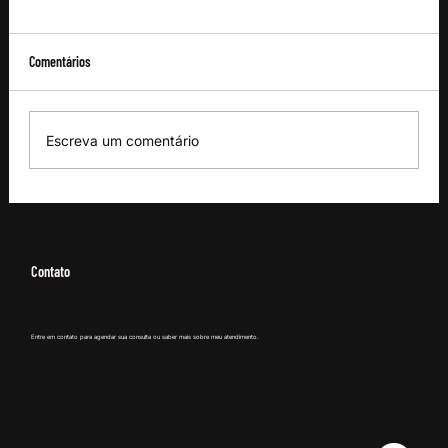
Comentários
Escreva um comentário
Como perder barriga depois dos 45 anos: as
melhores estratégias
Contato
Entre em contato para agendar sua consulta ou saber mais sobre meu atendimento.