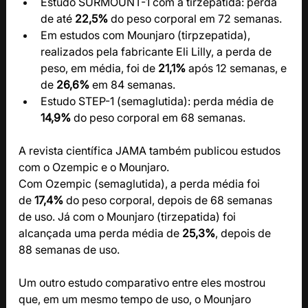
Estudo SURMOUNT-1 com a tirzepatida: perda 
de até 
22,5%
 do peso corporal em 72 semanas.
Em estudos com Mounjaro (tirpzepatida), 
realizados pela fabricante Eli Lilly, a perda de 
peso, em média, foi de 
21,1%
 após 12 semanas, e 
de 
26,6%
 em 84 semanas.
Estudo STEP-1 (semaglutida): perda média de 
14,9%
 do peso corporal em 68 semanas.
A revista científica JAMA também publicou estudos 
com o Ozempic e o Mounjaro. 
Com Ozempic (semaglutida), a perda média foi 
de
 17,4%
 do peso corporal, depois de 68 semanas 
de uso. Já com o Mounjaro (tirzepatida) foi 
alcançada uma perda média de 
25,3%
, depois de 
88 semanas de uso.
Um outro estudo comparativo entre eles mostrou 
que, em um mesmo tempo de uso, o Mounjaro 