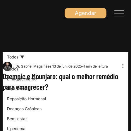
Agendar
Todos
Dr. Gabriel Magalhães
13 de jun. de 2025
4 min de leitura
Todos
Ozempic e Mounjaro: qual o melhor remédio
Emagrecimento
para emagrecer?
Hipertrofia
Reposição Hormonal
Doenças Crônicas
Bem-estar
Lipedema