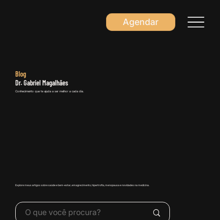
Agendar
Blog
Dr. Gabriel Magalhães
Conhecimento que te ajuda a ser melhor a cada dia.
Explore meus artigos sobre saúde e bem-estar, emagrecimento, hipertrofia, menopausa e novidades na medicina.