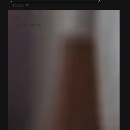
Todos
Todos
Emagrecimento
Hipertrofia
Reposição
Hormonal
Doenças
Crônicas
Bem-
estar
Lipedema