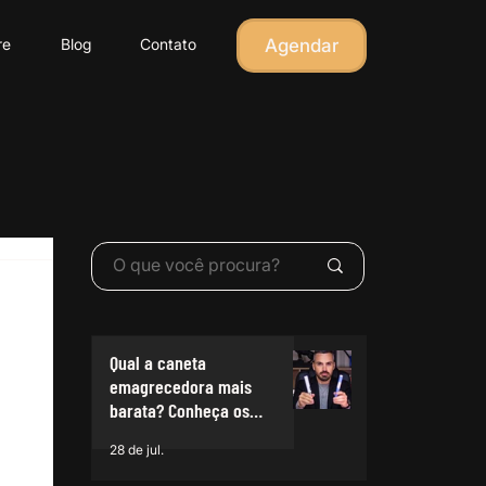
Agendar
re
Blog
Contato
Qual a caneta
emagrecedora mais
barata? Conheça os
preços das principais
28 de jul.
do mercado em 2026